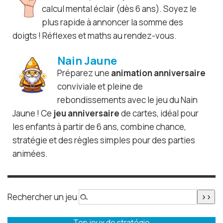
calcul mental éclair (dès 6 ans). Soyez le
plus rapide à annoncer la somme des
doigts ! Réflexes et maths au rendez-vous.
Nain Jaune
Préparez une
animation anniversaire
conviviale et pleine de
rebondissements avec le jeu du Nain
Jaune ! Ce
jeu anniversaire
de cartes, idéal pour
les enfants à partir de 6 ans, combine chance,
stratégie et des règles simples pour des parties
animées.
Rechercher un jeu
Top jeux de stratégie