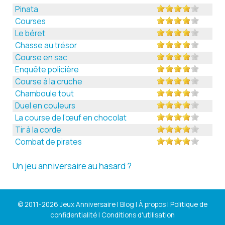
Pinata
Courses
Le béret
Chasse au trésor
Course en sac
Enquête policière
Course à la cruche
Chamboule tout
Duel en couleurs
La course de l’œuf en chocolat
Tir à la corde
Combat de pirates
Un jeu anniversaire au hasard ?
© 2011-2026 Jeux Anniversaire |
Blog
|
À propos
|
Politique de
confidentialité
|
Conditions d'utilisation