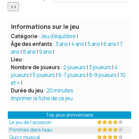
Informations sur le jeu
Catégorie
:
Jeu d’équilibre
|
Âge des enfants
:
3 ans
|
4 ans
|
5 ans
|
6 ans
|
7
ans
|
8 ans
|
9 ans
|
Lieu
:
Nombre de joueurs
:
2 joueurs
|
3 joueurs
|
4
joueurs
|
5 joueurs
|
6-7 joueurs
|
8-9 joueurs
|
10
et +
|
Durée du jeu
:
20 minutes
Imprimer la fiche de ce jeu
Top jeux anniversaire
Le jeu de l’assassin
Pommes dans l’eau
Quizz musical