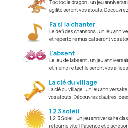
Toc toc le dragon : un jeu anniversa
agilité seront vos atouts. Découvrez
Fa si la chanter
Le défi des chansons : un jeu anni
et répertoire musical seront vos ato
L’absent
Le jeu de l’absent : un jeu annivers
et mémoire tactile seront vos alliée
La clé du village
La clé du village : un jeu anniversair
vos atouts. Découvrez d’autres idées
1 2 3 soleil
1, 2, 3 Soleil : un jeu anniversaire 
retourne vite ! Patience et discréti