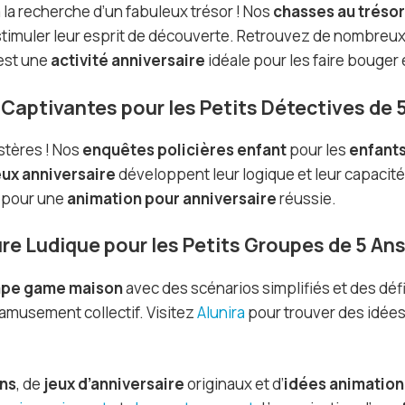
 la recherche d’un fabuleux trésor ! Nos
chasses au trésor
stimuler leur esprit de découverte. Retrouvez de nombreu
’est une
activité anniversaire
idéale pour les faire bouger 
 Captivantes pour les Petits Détectives de 
stères ! Nos
enquêtes policières enfant
pour les
enfants
eux anniversaire
développent leur logique et leur capacit
, pour une
animation pour anniversaire
réussie.
re Ludique pour les Petits Groupes de 5 An
pe game maison
avec des scénarios simplifiés et des défi
l’amusement collectif. Visitez
Alunira
pour trouver des idées
ans
, de
jeux d’anniversaire
originaux et d’
idées animation