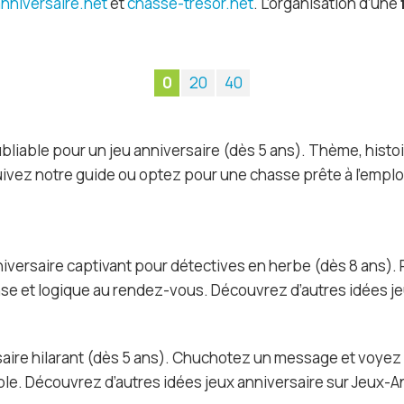
nniversaire.net
et
chasse-tresor.net
. L’organisation d’une
0
20
40
bliable pour un jeu anniversaire (dès 5 ans). Thème, histo
Suivez notre guide ou optez pour une chasse prête à l’emplo
nniversaire captivant pour détectives en herbe (dès 8 ans
e et logique au rendez-vous. Découvrez d’autres idées jeu
saire hilarant (dès 5 ans). Chuchotez un message et voyez 
ple. Découvrez d’autres idées jeux anniversaire sur Jeux-An