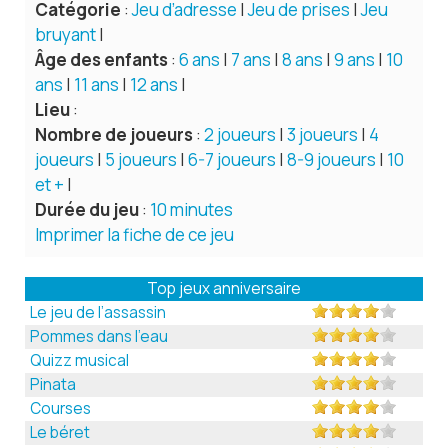
Catégorie
:
Jeu d’adresse
|
Jeu de prises
|
Jeu
bruyant
|
Âge des enfants
:
6 ans
|
7 ans
|
8 ans
|
9 ans
|
10
ans
|
11 ans
|
12 ans
|
Lieu
:
Nombre de joueurs
:
2 joueurs
|
3 joueurs
|
4
joueurs
|
5 joueurs
|
6-7 joueurs
|
8-9 joueurs
|
10
et +
|
Durée du jeu
:
10 minutes
Imprimer la fiche de ce jeu
Top jeux anniversaire
Le jeu de l’assassin
Pommes dans l’eau
Quizz musical
Pinata
Courses
Le béret