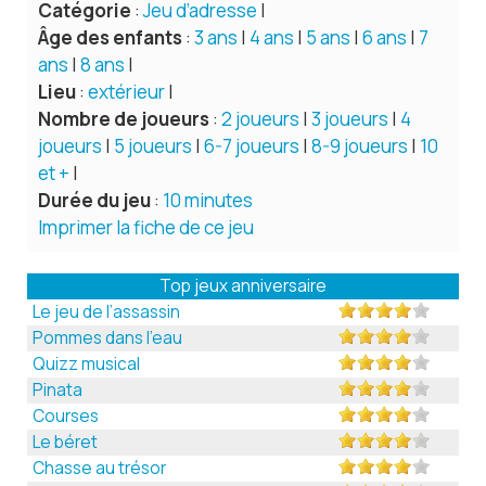
Catégorie
:
Jeu d’adresse
|
Âge des enfants
:
3 ans
|
4 ans
|
5 ans
|
6 ans
|
7
ans
|
8 ans
|
Lieu
:
extérieur
|
Nombre de joueurs
:
2 joueurs
|
3 joueurs
|
4
joueurs
|
5 joueurs
|
6-7 joueurs
|
8-9 joueurs
|
10
et +
|
Durée du jeu
:
10 minutes
Imprimer la fiche de ce jeu
Top jeux anniversaire
Le jeu de l’assassin
Pommes dans l’eau
Quizz musical
Pinata
Courses
Le béret
Chasse au trésor