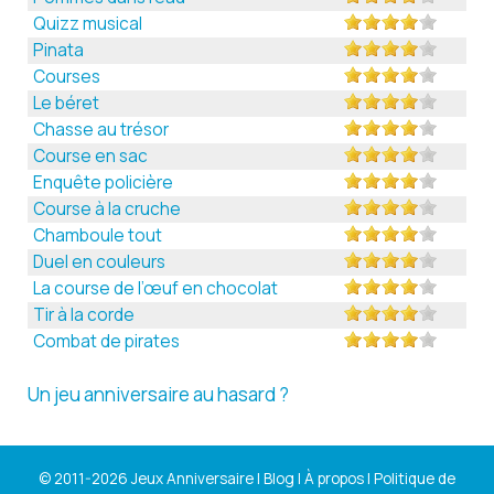
Quizz musical
Pinata
Courses
Le béret
Chasse au trésor
Course en sac
Enquête policière
Course à la cruche
Chamboule tout
Duel en couleurs
La course de l’œuf en chocolat
Tir à la corde
Combat de pirates
Un jeu anniversaire au hasard ?
© 2011-2026 Jeux Anniversaire |
Blog
|
À propos
|
Politique de