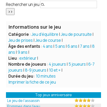
Rechercher un jeu
Informations sur le jeu
Catégorie
:
Jeu d’équilibre
|
Jeu de poursuite
|
Jeu de prises
|
Jeu de course
|
Âge des enfants
:
4 ans
|
5 ans
|
6 ans
|
7 ans
|
8
ans
|
9 ans
|
Lieu
:
extérieur
|
Nombre de joueurs
:
4 joueurs
|
5 joueurs
|
6-7
joueurs
|
8-9 joueurs
|
10 et +
|
Durée du jeu
:
10 minutes
Imprimer la fiche de ce jeu
Top jeux anniversaire
Le jeu de l’assassin
Pommes dans l’eau