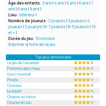
Âge des enfants
:
3 ans
|
4 ans
|
5 ans
|
6 ans
|
7
ans
|
8 ans
|
9 ans
|
Lieu
:
intérieur
|
Nombre de joueurs
:
2 joueurs
|
3 joueurs
|
4
joueurs
|
5 joueurs
|
6-7 joueurs
|
8-9 joueurs
|
10
et +
|
Durée du jeu
:
10 minutes
Imprimer la fiche de ce jeu
Top jeux anniversaire
Le jeu de l’assassin
Pommes dans l’eau
Quizz musical
Pinata
Courses
Le béret
Chasse au trésor
Course en sac