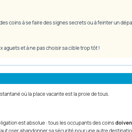
des coins à se faire des signes secrets ou à feinter un dépa
 aguets et à ne pas choisir sa cible trop tôt !
tantané où la place vacante est la proie de tous.
 l’obligation est absolue : tous les occupants des coins
doiven
l faut oser abandonner sa sécurité pour une autre destinatio