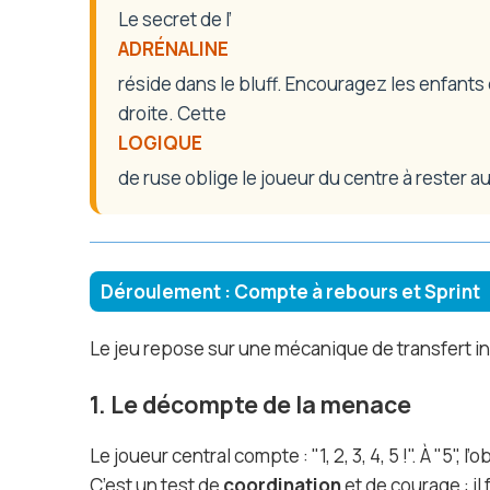
Le secret de l’
ADRÉNALINE
réside dans le bluff. Encouragez les enfants 
droite. Cette
LOGIQUE
de ruse oblige le joueur du centre à rester aux
Déroulement : Compte à rebours et Sprint
Le jeu repose sur une mécanique de transfert ins
1. Le décompte de la menace
Le joueur central compte : "1, 2, 3, 4, 5 !". À "5",
C’est un test de
coordination
et de courage : i