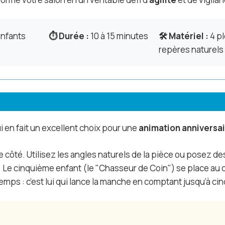
nfants
⏱️ Durée :
10 à 15 minutes
🛠️ Matériel :
4 pl
repères naturels
i en fait un excellent choix pour une
animation anniversai
e côté. Utilisez les angles naturels de la pièce ou posez de
Le cinquième enfant (le "Chasseur de Coin") se place au ce
emps : c’est lui qui lance la manche en comptant jusqu’à cin