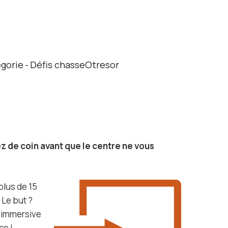
égorie
Défis chasseOtresor
-
ez de coin avant que le centre ne vous
plus de 15
 Le but ?
e immersive
ce !