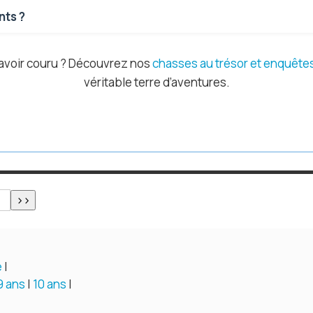
nts ?
s avoir couru ? Découvrez nos
chasses au trésor et enquête
véritable terre d’aventures.
e
|
9 ans
|
10 ans
|