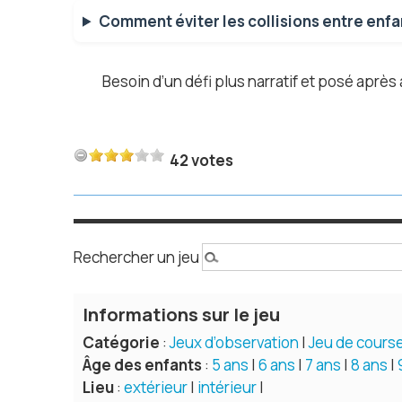
Comment éviter les collisions entre enfa
Besoin d’un défi plus narratif et posé aprè
42 votes
Rechercher un jeu
Informations sur le jeu
Catégorie
:
Jeux d’observation
|
Jeu de cours
Âge des enfants
:
5 ans
|
6 ans
|
7 ans
|
8 ans
|
Lieu
:
extérieur
|
intérieur
|