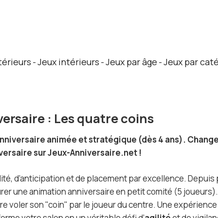
térieurs
Jeux intérieurs
Jeux par âge
Jeux par cat
-
-
-
versaire : Les quatre coins
é anniversaire animée et stratégique (dès 4 ans). Chang
versaire sur Jeux-Anniversaire.net !
ité, d’anticipation et de placement par excellence. Depuis 
urer une animation anniversaire en petit comité (5 joueurs).
e voler son "coin" par le joueur du centre. Une expérienc
orme votre salon en un véritable défi d’
agilité
et de vigilan